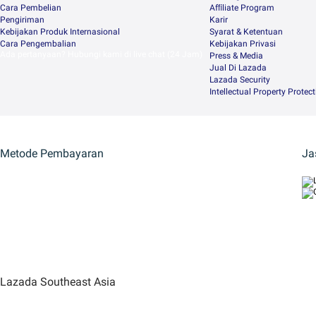
Cara Pembelian
Afﬁliate Program
Pengiriman
Karir
Kebijakan Produk Internasional
Syarat & Ketentuan
Cara Pengembalian
Kebijakan Privasi
Ada pertanyaan? Hubungi kami di live chat (24 Jam)
Press & Media
Jual Di Lazada
Lazada Security
Intellectual Property Protec
Metode Pembayaran
Ja
Lazada Southeast Asia