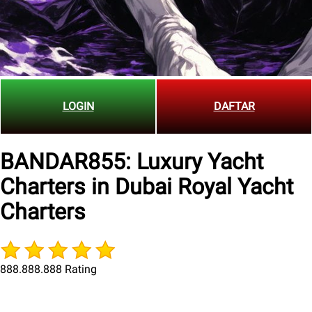
LOGIN
DAFTAR
BANDAR855: Luxury Yacht
Charters in Dubai Royal Yacht
Charters
888.888.888 Rating