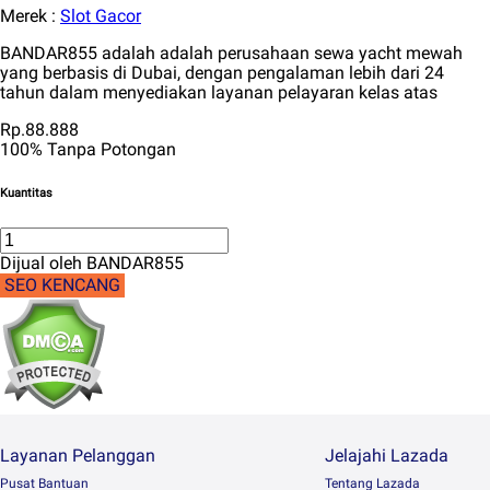
Merek :
Slot Gacor
BANDAR855 adalah adalah perusahaan sewa yacht mewah
yang berbasis di Dubai, dengan pengalaman lebih dari 24
tahun dalam menyediakan layanan pelayaran kelas atas
Rp.88.888
100% Tanpa Potongan
Kuantitas
Dijual oleh BANDAR855
SEO KENCANG
Layanan Pelanggan
Jelajahi Lazada
Pusat Bantuan
Tentang Lazada