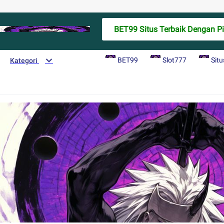
BET99 Situs Terbaik Dengan Pili
BET99
Slot777
Situ
Kategori