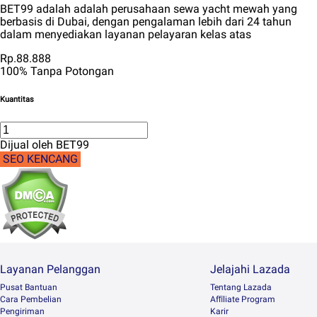
BET99 adalah adalah perusahaan sewa yacht mewah yang
berbasis di Dubai, dengan pengalaman lebih dari 24 tahun
dalam menyediakan layanan pelayaran kelas atas
Rp.88.888
100% Tanpa Potongan
Kuantitas
Dijual oleh BET99
SEO KENCANG
Layanan Pelanggan
Jelajahi Lazada
Pusat Bantuan
Tentang Lazada
Cara Pembelian
Afﬁliate Program
Pengiriman
Karir