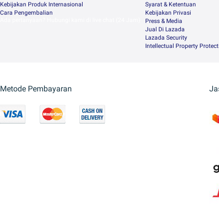
Kebijakan Produk Internasional
Syarat & Ketentuan
Cara Pengembalian
Kebijakan Privasi
Ada pertanyaan? Hubungi kami di live chat (24 Jam)
Press & Media
Jual Di Lazada
Lazada Security
Intellectual Property Protec
Metode Pembayaran
Ja