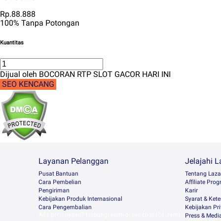
Rp.88.888
100% Tanpa Potongan
Kuantitas
Dijual oleh BOCORAN RTP SLOT GACOR HARI INI
SEO KENCANG
Layanan Pelanggan
Jelajahi 
Pusat Bantuan
Tentang Laz
Cara Pembelian
Afﬁliate Pro
Pengiriman
Karir
Kebijakan Produk Internasional
Syarat & Ket
Cara Pengembalian
Kebijakan Pri
Ada pertanyaan? Hubungi kami di live chat (24 Jam)
Press & Medi