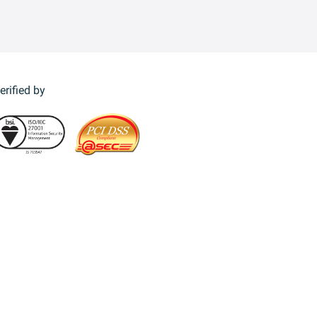
erified by