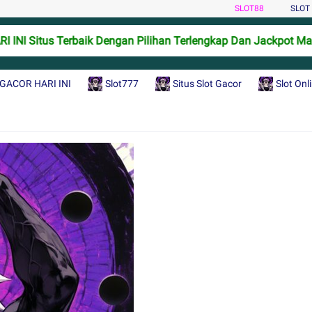
SLOT88
SLOT
us Terbaik Dengan Pilihan Terlengkap Dan Jackpot Maxwin Te
GACOR HARI INI
Slot777
Situs Slot Gacor
Slot Onl