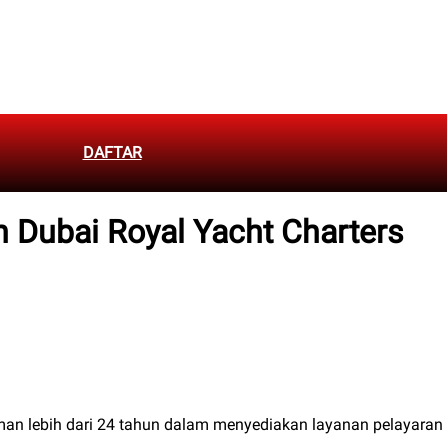
DAFTAR
 Dubai Royal Yacht Charters
n lebih dari 24 tahun dalam menyediakan layanan pelayaran