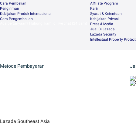
Cara Pembelian
Afﬁliate Program
Pengiriman
Karir
Kebijakan Produk Internasional
Syarat & Ketentuan
Cara Pengembalian
Kebijakan Privasi
Ada pertanyaan? Hubungi kami di live chat (24 Jam)
Press & Media
Jual Di Lazada
Lazada Security
Intellectual Property Protec
Metode Pembayaran
Ja
Lazada Southeast Asia