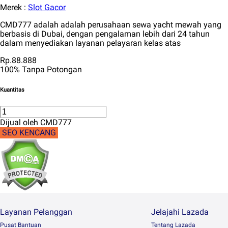
Merek :
Slot Gacor
CMD777 adalah adalah perusahaan sewa yacht mewah yang
berbasis di Dubai, dengan pengalaman lebih dari 24 tahun
dalam menyediakan layanan pelayaran kelas atas
Rp.88.888
100% Tanpa Potongan
Kuantitas
Dijual oleh CMD777
SEO KENCANG
Layanan Pelanggan
Jelajahi Lazada
Pusat Bantuan
Tentang Lazada