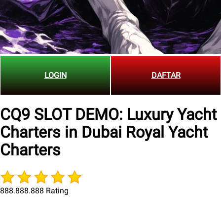
LOGIN
DAFTAR
CQ9 SLOT DEMO: Luxury Yacht
Charters in Dubai Royal Yacht
Charters
888.888.888 Rating