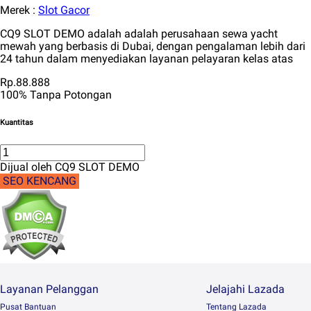
Merek :
Slot Gacor
CQ9 SLOT DEMO adalah adalah perusahaan sewa yacht
mewah yang berbasis di Dubai, dengan pengalaman lebih dari
24 tahun dalam menyediakan layanan pelayaran kelas atas
Rp.88.888
100% Tanpa Potongan
Kuantitas
Dijual oleh CQ9 SLOT DEMO
SEO KENCANG
Layanan Pelanggan
Jelajahi Lazada
Pusat Bantuan
Tentang Lazada