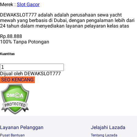
Merek :
Slot Gacor
DEWAKSLOT777 adalah adalah perusahaan sewa yacht
mewah yang berbasis di Dubai, dengan pengalaman lebih dari
24 tahun dalam menyediakan layanan pelayaran kelas atas
Rp.88.888
100% Tanpa Potongan
Kuantitas
Dijual oleh DEWAKSLOT777
SEO KENCANG
Layanan Pelanggan
Jelajahi Lazada
Pusat Bantuan
Tentang Lazada