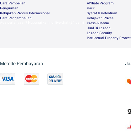
Cara Pembelian
Afﬁliate Program
Pengiriman
Karir
Kebijakan Produk Internasional
Syarat & Ketentuan
Cara Pengembalian
Kebijakan Privasi
Ada pertanyaan? Hubungi kami di live chat (24 Jam)
Press & Media
Jual Di Lazada
Lazada Security
Intellectual Property Protec
Metode Pembayaran
Ja