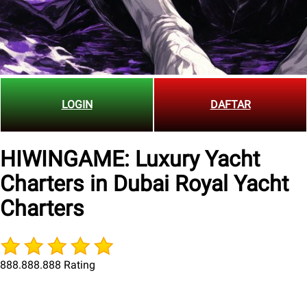
LOGIN
DAFTAR
HIWINGAME: Luxury Yacht
Charters in Dubai Royal Yacht
Charters
888.888.888 Rating