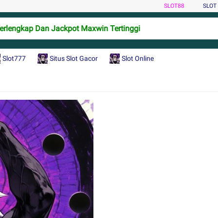
SLOT88
SLOT
kap Dan Jackpot Maxwin Tertinggi
Slot777
Situs Slot Gacor
Slot Online