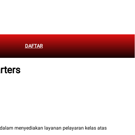
DAFTAR
rters
dalam menyediakan layanan pelayaran kelas atas