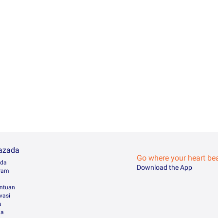
Lazada
Go where your heart be
ada
Download the App
gram
entuan
vasi
a
da