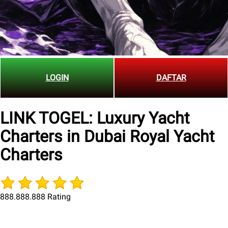
LOGIN
DAFTAR
LINK TOGEL: Luxury Yacht
Charters in Dubai Royal Yacht
Charters
888.888.888 Rating