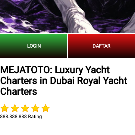
LOGIN
DAFTAR
MEJATOTO: Luxury Yacht
Charters in Dubai Royal Yacht
Charters
888.888.888 Rating