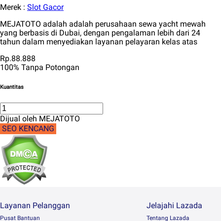
Merek :
Slot Gacor
MEJATOTO adalah adalah perusahaan sewa yacht mewah
yang berbasis di Dubai, dengan pengalaman lebih dari 24
tahun dalam menyediakan layanan pelayaran kelas atas
Rp.88.888
100% Tanpa Potongan
Kuantitas
Dijual oleh MEJATOTO
SEO KENCANG
Layanan Pelanggan
Jelajahi Lazada
Pusat Bantuan
Tentang Lazada