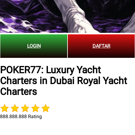
LOGIN
DAFTAR
POKER77: Luxury Yacht
Charters in Dubai Royal Yacht
Charters
888.888.888 Rating