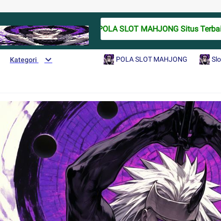
POLA SLOT MAHJONG Situs Terbaik Den
POLA SLOT MAHJONG
Sl
Kategori