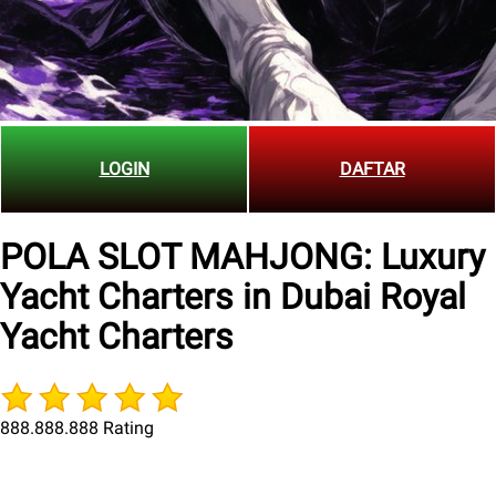
LOGIN
DAFTAR
POLA SLOT MAHJONG: Luxury
Yacht Charters in Dubai Royal
Yacht Charters
888.888.888 Rating