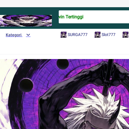
engkap Dan Jackpot Maxwin Tertinggi
SURGA777
Slot777
Kategori