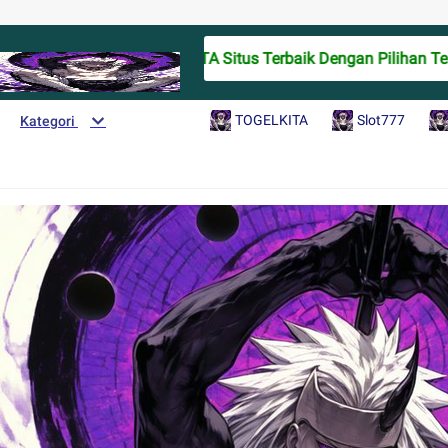
TOGELKITA Situs Terbaik Dengan Pilihan Terle
TOGELKITA
Slot777
Kategori