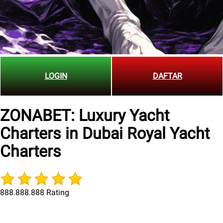
LOGIN
DAFTAR
ZONABET: Luxury Yacht
Charters in Dubai Royal Yacht
Charters
888.888.888 Rating